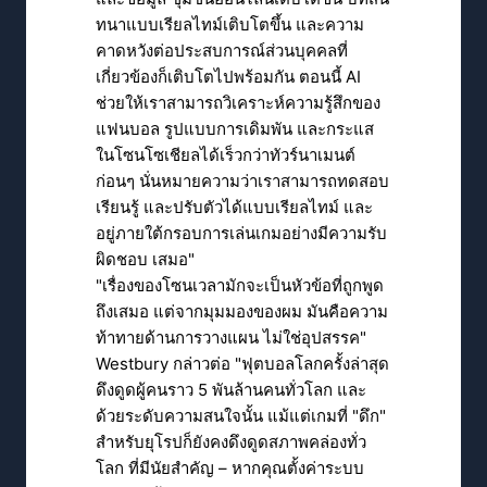
ทนาแบบเรียลไทม์เติบโตขึ้น และความ
คาดหวังต่อประสบการณ์ส่วนบุคคลที่
เกี่ยวข้องก็เติบโตไปพร้อมกัน ตอนนี้ AI
ช่วยให้เราสามารถวิเคราะห์ความรู้สึกของ
แฟนบอล รูปแบบการเดิมพัน และกระแส
ในโซนโซเชียลได้เร็วกว่าทัวร์นาเมนต์
ก่อนๆ นั่นหมายความว่าเราสามารถทดสอบ
เรียนรู้ และปรับตัวได้แบบเรียลไทม์ และ
อยู่ภายใต้กรอบการเล่นเกมอย่างมีความรับ
ผิดชอบ เสมอ"
"เรื่องของโซนเวลามักจะเป็นหัวข้อที่ถูกพูด
ถึงเสมอ แต่จากมุมมองของผม มันคือความ
ท้าทายด้านการวางแผน ไม่ใช่อุปสรรค"
Westbury กล่าวต่อ "ฟุตบอลโลกครั้งล่าสุด
ดึงดูดผู้คนราว 5 พันล้านคนทั่วโลก และ
ด้วยระดับความสนใจนั้น แม้แต่เกมที่ "ดึก"
สำหรับยุโรปก็ยังคงดึงดูดสภาพคล่องทั่ว
โลก ที่มีนัยสำคัญ – หากคุณตั้งค่าระบบ