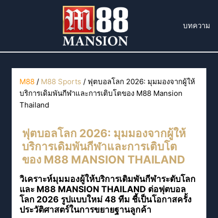
บทความ
M88
/
M88 Sports
/
ฟุตบอลโลก 2026: มุมมองจากผู้ให้
บริการเดิมพันกีฬาและการเติบโตของ M88 Mansion
Thailand
ฟุตบอลโลก 2026: มุมมองจากผู้ให้
บริการเดิมพันกีฬาและการเติบโต
ของ M88 MANSION THAILAND
วิเคราะห์มุมมองผู้ให้บริการเดิมพันกีฬาระดับโลก
และ M88 MANSION THAILAND ต่อฟุตบอล
โลก 2026 รูปแบบใหม่ 48 ทีม ชี้เป็นโอกาสครั้ง
ประวัติศาสตร์ในการขยายฐานลูกค้า