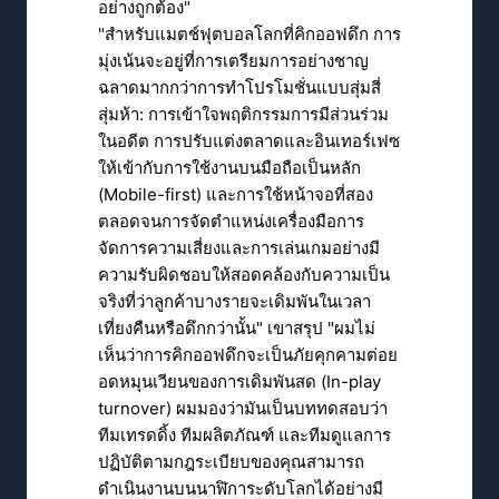
อย่างถูกต้อง"
"สำหรับแมตช์ฟุตบอลโลกที่คิกออฟดึก การ
มุ่งเน้นจะอยู่ที่การเตรียมการอย่างชาญ
ฉลาดมากกว่าการทำโปรโมชั่นแบบสุ่มสี่
สุ่มห้า: การเข้าใจพฤติกรรมการมีส่วนร่วม
ในอดีต การปรับแต่งตลาดและอินเทอร์เฟซ
ให้เข้ากับการใช้งานบนมือถือเป็นหลัก
(Mobile-first) และการใช้หน้าจอที่สอง
ตลอดจนการจัดตำแหน่งเครื่องมือการ
จัดการความเสี่ยงและการเล่นเกมอย่างมี
ความรับผิดชอบให้สอดคล้องกับความเป็น
จริงที่ว่าลูกค้าบางรายจะเดิมพันในเวลา
เที่ยงคืนหรือดึกกว่านั้น" เขาสรุป "ผมไม่
เห็นว่าการคิกออฟดึกจะเป็นภัยคุกคามต่อย
อดหมุนเวียนของการเดิมพันสด (In-play
turnover) ผมมองว่ามันเป็นบททดสอบว่า
ทีมเทรดดิ้ง ทีมผลิตภัณฑ์ และทีมดูแลการ
ปฏิบัติตามกฎระเบียบของคุณสามารถ
ดำเนินงานบนนาฬิการะดับโลกได้อย่างมี