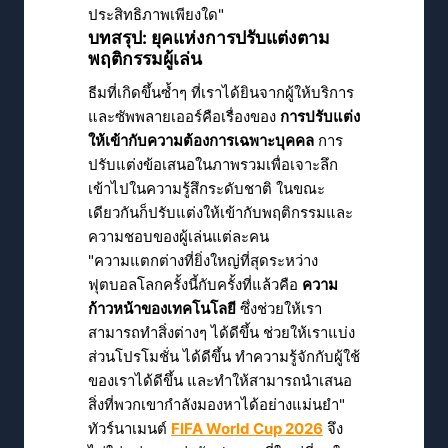
ประสิทธิภาพเพียงใด"
บทสรุป: ยุคแห่งการปรับแต่งตาม
พฤติกรรมผู้เล่น
ธีมที่เกิดขึ้นซ้ำๆ ที่เราได้ยินจากผู้ให้บริการ
และซัพพลายเออร์คือเรื่องของ
การปรับแต่ง
ให้เข้ากับความต้องการเฉพาะบุคคล
การ
ปรับแต่งข้อเสนอในภาพรวมเพื่อเจาะลึก
เข้าไปในความรู้สึกระดับชาติ ในขณะ
เดียวกันก็ปรับแต่งให้เข้ากับพฤติกรรมและ
ความชอบของผู้เล่นแต่ละคน
"ความแตกต่างที่ยิ่งใหญ่ที่สุดระหว่าง
ฟุตบอลโลกครั้งนี้กับครั้งที่แล้วคือ
ความ
ก้าวหน้าของเทคโนโลยี
ซึ่งช่วยให้เรา
สามารถทำสิ่งต่างๆ ได้ดีขึ้น ช่วยให้เราแบ่ง
ส่วนโปรโมชั่น ได้ดีขึ้น ทำความรู้จักกับผู้ใช้
ของเราได้ดีขึ้น และทำให้สามารถนำเสนอ
สิ่งที่พวกเขากำลังมองหาได้อย่างแม่นยำ"
ทัวร์นาเมนต์
FIFA World Cup 2026
จึง