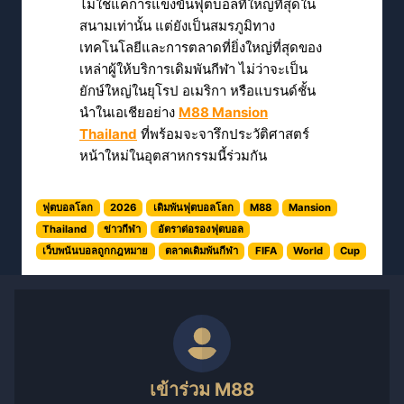
ไม่ใช่แค่การแข่งขันฟุตบอลที่ใหญ่ที่สุดใน
สนามเท่านั้น แต่ยังเป็นสมรภูมิทาง
เทคโนโลยีและการตลาดที่ยิ่งใหญ่ที่สุดของ
เหล่าผู้ให้บริการเดิมพันกีฬา ไม่ว่าจะเป็น
ยักษ์ใหญ่ในยุโรป อเมริกา หรือแบรนด์ชั้น
นำในเอเชียอย่าง
M88 Mansion
Thailand
ที่พร้อมจะจารึกประวัติศาสตร์
หน้าใหม่ในอุตสาหกรรมนี้ร่วมกัน
ฟุตบอลโลก
2026
เดิมพันฟุตบอลโลก
M88
Mansion
Thailand
ข่าวกีฬา
อัตราต่อรองฟุตบอล
เว็บพนันบอลถูกกฎหมาย
ตลาดเดิมพันกีฬา
FIFA
World
Cup
เข้าร่วม M88