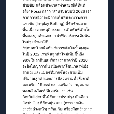
ช่วยขับเคลื่อนช่วงเวลาทำลายสถิติที่แท้
จริง" Rossi กล่าว "สำหรับฉบับปี 2026 เรา
คาดการณ์ว่าจะมีการเดิมพันระหว่างการ
แข่งขัน (In-play Betting) ที่ซับซ้อนมาก
ขึ้น เนื่องจากพฤติกรรมการเดิมพันที่เติบโต
ขึ้นของลูกค้าและการนำฟีเจอร์การเดิมพัน
ใหม่ๆ เข้ามาใช้"
"ฟุตบอลโลกคือตัวเร่งการเติบโตขั้นสูงสุด
ในปี 2022 เราเห็นลูกค้าใหม่เพิ่มขึ้นถึง
98% ในลาตินอเมริกา เราคาดว่าปี 2026
จะยิ่งใหญ่กว่านั้น เนื่องจากโซนเวลาที่เอื้อ
อำนวยและแมตช์ที่มากขึ้นจะช่วยเพิ่ม
ปริมาณลูกค้าและการมีส่วนร่วมทั่วทั้งลาติ
นอเมริกา" Rossi กล่าวเสริม "จากมุมมอง
ของผลิตภัณฑ์ ฟีเจอร์ต่างๆ เช่น
BetBuilder ที่ได้รับการปรับปรุง ตัวเลือก
Cash Out ที่ยืดหยุ่น และ (การจ่ายเงิน
รางวัลล่วงหน้า) พร้อมกับเครื่องมือสร้างการ