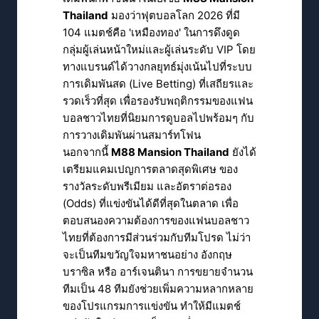
Thailand
มองว่าฟุตบอลโลก 2026 ที่มี
104 แมตช์คือ 'เหมืองทอง' ในการดึงดูด
กลุ่มผู้เล่นหน้าใหม่และผู้เล่นระดับ VIP โดย
ทางแบรนด์ได้วางกลยุทธ์มุ่งเน้นไปที่ระบบ
การเดิมพันสด (Live Betting) ที่เสถียรและ
รวดเร็วที่สุด เพื่อรองรับพฤติกรรมของแฟน
บอลชาวไทยที่นิยมการดูบอลไปพร้อมๆ กับ
การวางเดิมพันผ่านสมาร์ทโฟน
นอกจากนี้
M88 Mansion Thailand
ยังได้
เตรียมแคมเปญการตลาดสุดพิเศษ ของ
รางวัลระดับพรีเมียม และอัตราต่อรอง
(Odds) ที่แข่งขันได้ดีที่สุดในตลาด เพื่อ
ตอบสนองความต้องการของแฟนบอลชาว
ไทยที่ต้องการมีส่วนร่วมกับทีมโปรด ไม่ว่า
จะเป็นทีมขวัญใจมหาชนอย่าง อังกฤษ
บราซิล หรือ อาร์เจนตินา การขยายจำนวน
ทีมเป็น 48 ทีมยังช่วยเพิ่มความหลากหลาย
ของโปรแกรมการแข่งขัน ทำให้มีแมตช์