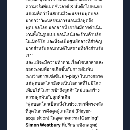
ความจริงที่แมตช์เวลาตี 3 นั้นดึกไปหน่อย
แต่ผมคิดว่าในสเปนมีวัฒนธรรมฟุตบอล
มากกว่าวัฒนธรรมการนอนเมื่อพูดถึง
ฟุตบอลโลก นอกจากนี้ เรายังมีการดำเนิน
งานทั้งในรูปแบบออนไลน์และร้านค้าปลีก
ในเม็กซิโก และนี่จะเป็นศูนย์กลางที่สำคัญ
มากสำหรับคอนเทนต์ในสถานที่จริงสำหรับ
เรา"
และแม้จะมีความท้าทายเรื่องโซนเวลาและ
ผลกระทบที่อาจเกิดขึ้นกับการเดิมพัน
ระหว่างการแข่งขัน (In-play) ในบางตลาด
แต่ฟุตบอลโลกยังคงเป็นโอกาสที่ไม่มีใคร
เทียบได้ในการเข้าถึงลูกค้าใหม่และสร้าง
ความผูกพันกับลูกค้าเดิม
"ฟุตบอลโลกเป็นหนึ่งในช่วงเวลาที่ทรงพลัง
ที่สุดในการดึงดูดผู้เล่นใหม่ (Player-
acquisition) ในอุตสาหกรรม iGaming"
Simon Westbury
ที่ปรึกษาเชิงกลยุทธ์