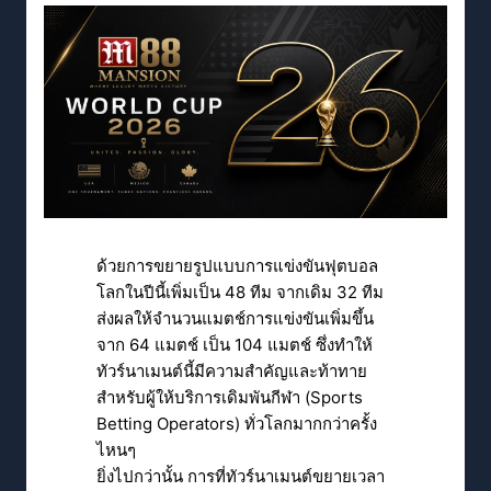
ด้วยการขยายรูปแบบการแข่งขันฟุตบอล
โลกในปีนี้เพิ่มเป็น 48 ทีม จากเดิม 32 ทีม
ส่งผลให้จำนวนแมตช์การแข่งขันเพิ่มขึ้น
จาก 64 แมตช์ เป็น 104 แมตช์ ซึ่งทำให้
ทัวร์นาเมนต์นี้มีความสำคัญและท้าทาย
สำหรับผู้ให้บริการเดิมพันกีฬา (Sports
Betting Operators) ทั่วโลกมากกว่าครั้ง
ไหนๆ
ยิ่งไปกว่านั้น การที่ทัวร์นาเมนต์ขยายเวลา