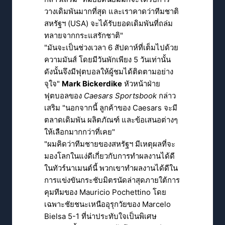
วางเดิมพันมากที่สุด และเราคาดว่าทีมชาติ
สหรัฐฯ (USA) จะได้รับยอดเดิมพันที่ถล่ม
ทลายจากกระแสรักชาติ"
"มันจะเป็นช่วงเวลา 6 สัปดาห์ที่เต็มไปด้วย
ความมันส์ โดยมีวันพักเพียง 5 วันเท่านั้น
ดังนั้นจึงมีฟุตบอลให้ผู้ชมได้ติดตามอย่าง
จุใจ"
Mark Bickerdike
หัวหน้าฝ่าย
ฟุตบอลของ
Caesars Sportsbook
กล่าว
เสริม "นอกจากนี้ ลูกค้าของ Caesars จะมี
ตลาดเดิมพัน ผลิตภัณฑ์ และข้อเสนอต่างๆ
ให้เลือกมากกว่าที่เคย"
"ผมคิดว่าทีมชายของสหรัฐฯ มีเหตุผลที่จะ
มองโลกในแง่ดีเกี่ยวกับการทำผลงานได้ดี
ในทัวร์นาเมนต์นี้ พวกเขาทำผลงานได้ดีใน
การแข่งขันกระชับมิตรนัดล่าสุดภายใต้การ
คุมทีมของ Mauricio Pochettino โดย
เฉพาะชัยชนะเหนืออุรุกวัยของ Marcelo
Bielsa 5-1 ที่น่าประทับใจเป็นพิเศษ