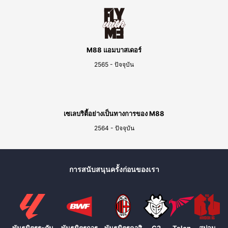
M88 แอมบาสเดอร์
2565 - ปัจจุบัน
เซเลบริตี้อย่างเป็นทางการของ M88
2564 - ปัจจุบัน
การสนับสนุนครั้งก่อนของเรา
พันธมิตรระดับ
พันธมิตรการ
พันธมิตรคาสิ
G2
Talon
สปอน