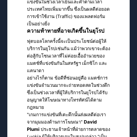
แข่งขันในช่วงเวลาเย็นและค่ำตามเวลา
ประเทศไทยเพิ่มมากขึ้น ซึ่งเป็นผลดีต่อยอด
การเข้าใช้งาน (Traffic) ของแพลตฟอร์ม
เป็นอย่างยิ่ง
ความท้าทายที่อาจเกิดขึ้นในยุโรป
ฟุตบอลโลกครั้งนี้จะเป็นประโยชน์ต่อผู้ให้
บริการในยุโรปเช่นกัน แม้ว่าพวกเขาจะต้อง
ต่อสู้กับโซนเวลาที่ไม่ค่อยเอื้ออำนวยของ
แมตช์ที่แข่งขันกันในสหรัฐฯ เม็กซิโก และ
แคนาดา
อย่างไรก็ตาม ข้อดีที่ซ่อนอยู่คือ แมตช์การ
แข่งขันจำนวนมากจะถ่ายทอดสดในช่วงดึก
ซึ่งเป็นช่วงเวลาที่ผู้ให้บริการในยุโรปได้รับ
อนุญาตให้โฆษณาทางโทรทัศน์ได้ตาม
กฎหมาย
"เกมการแข่งขันที่เตะดึกนั้นส่งผลดีต่อเรา
จากมุมมองด้านการโฆษณา"
David
Plumi
ประธานเจ้าหน้าที่ฝ่ายการตลาดของ
Luckia
ผู้ให้บริการเกมในสเปนกล่าว "เป็น