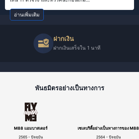
อ่านเพิ่มเติม
ฝากเงิน
ฝากเงินเสร็จใน 1 นาที
พันธมิตรอย่างเป็นทางการ
M88 แอมบาสเดอร์
เซเลบริตี้อย่างเป็นทางการของ M88
2565 - ปัจจุบัน
2564 - ปัจจุบัน