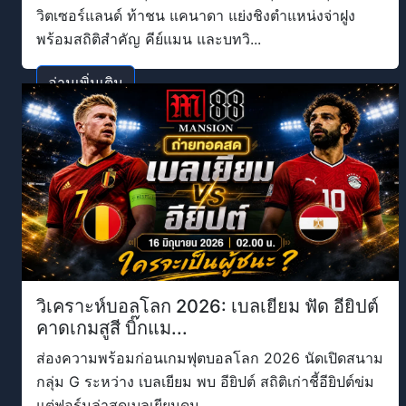
วิตเซอร์แลนด์ ท้าชน แคนาดา แย่งชิงตำแหน่งจ่าฝูง
พร้อมสถิติสำคัญ คีย์แมน และบทวิ...
อ่านเพิ่มเติม
วิเคราะห์บอลโลก 2026: เบลเยียม ฟัด อียิปต์
คาดเกมสูสี บิ๊กแม...
ส่องความพร้อมก่อนเกมฟุตบอลโลก 2026 นัดเปิดสนาม
กลุ่ม G ระหว่าง เบลเยียม พบ อียิปต์ สถิติเก่าชี้อียิปต์ข่ม
แต่ฟอร์มล่าสุดเบลเยียมดุม...