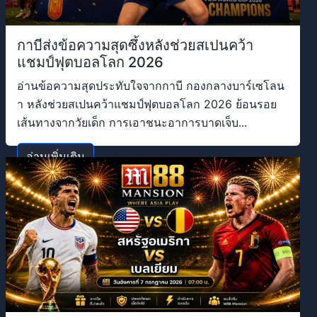
กาบีส่งข้อความสุดซึ้งหลังช่วยสเปนคว้า
แชมป์ฟุตบอลโลก 2026
อ่านข้อความสุดประทับใจจากกาบี กองกลางบาร์เซโลน
า หลังช่วยสเปนคว้าแชมป์ฟุตบอลโลก 2026 ย้อนรอย
เส้นทางจากวัยเด็ก การเอาชนะอาการบาดเจ็บ...
อ่านเพิ่มเติม