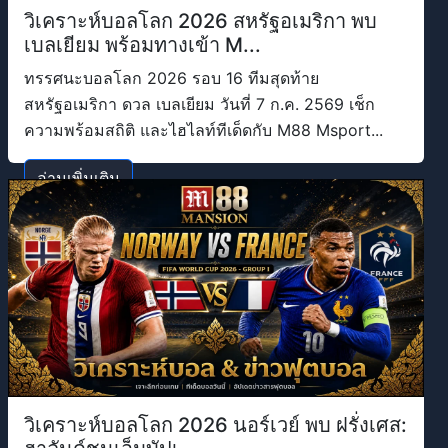
วิเคราะห์บอลโลก 2026 สหรัฐอเมริกา พบ
เบลเยียม พร้อมทางเข้า M...
ทรรศนะบอลโลก 2026 รอบ 16 ทีมสุดท้าย
สหรัฐอเมริกา ดวล เบลเยียม วันที่ 7 ก.ค. 2569 เช็ก
ความพร้อมสถิติ และไฮไลท์ทีเด็ดกับ M88 Msport...
อ่านเพิ่มเติม
วิเคราะห์บอลโลก 2026 นอร์เวย์ พบ ฝรั่งเศส: