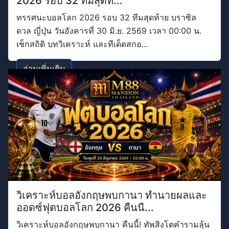
2026 รอบ 32 ทีมสุดท...
ทรรศนะบอลโลก 2026 รอบ 32 ทีมสุดท้าย บราซิล
ดวล ญี่ปุ่น วันอังคารที่ 30 มิ.ย. 2569 เวลา 00:00 น.
เช็กสถิติ บทวิเคราะห์ และทีเด็ดสกอ...
อ่านเพิ่มเติม
วิเคราะห์บอลอังกฤษพบกานา ทำนายผลและ
ออดซ์ฟุตบอลโลก 2026 คืนนี...
วิเคราะห์บอลอังกฤษพบกานา คืนนี้! ทัพสิงโตคำรามลุ้น