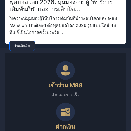
ฟุตบอลโลก 2026: มุมมองจากผู้ให้บริการ
เดิมพันกีฬาและการเติบโต...
วิเคราะห์มุมมองผู้ให้บริการเดิมพันกีฬาระดับโลกและ M88
Mansion Thailand ต่อฟุตบอลโลก 2026 รูปแบบใหม่ 48
ทีม ชี้เป็นโอกาสครั้งประวัต...
อ่านเพิ่มเติม
เข้าร่วม M88
ง่ายและรวดเร็ว
ฝากเงิน