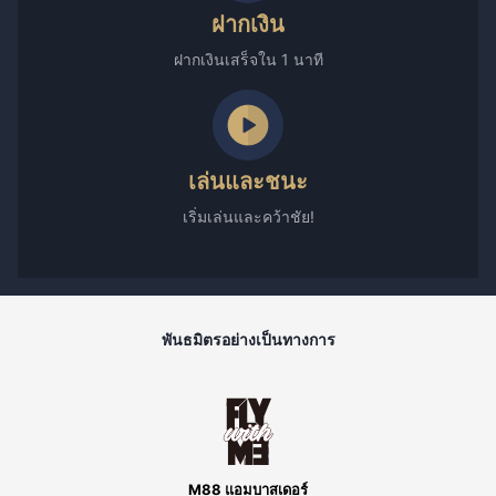
ฝากเงิน
ฝากเงินเสร็จใน 1 นาที
เล่นและชนะ
เริ่มเล่นและคว้าชัย!
พันธมิตรอย่างเป็นทางการ
M88 แอมบาสเดอร์