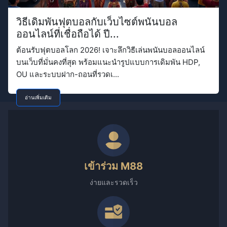
วิธีเดิมพันฟุตบอลกับเว็บไซต์พนันบอล
ออนไลน์ที่เชื่อถือได้ ปี...
ต้อนรับฟุตบอลโลก 2026! เจาะลึกวิธีเล่นพนันบอลออนไลน์
บนเว็บที่มั่นคงที่สุด พร้อมแนะนำรูปแบบการเดิมพัน HDP,
OU และระบบฝาก-ถอนที่รวดเ...
อ่านเพิ่มเติม
เข้าร่วม M88
ง่ายและรวดเร็ว