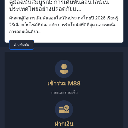
คู่มือฉบับสมบูรณ์: การเดิมพันออนไลน์ใน
ประเทศไทยอย่างปลอดภัยแ...
ค้นหาคู่มือการเดิมพันออนไลน์ในประเทศไทยปี 2026 เรียนรู้
วิธีเลือกเว็บไซต์ที่ปลอดภัย การรับโบนัสที่ดีที่สุด และเทคนิค
การถอนเงินที่รว...
อ่านเพิ่มเติม
เข้าร่วม M88
ง่ายและรวดเร็ว
ฝากเงิน