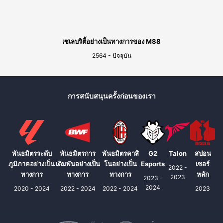
เซเลบริตี้อย่างเป็นทางการของ M88
2564 - ปัจจุบัน
การสนับสนุนครั้งก่อนของเรา
พันธมิตรระดับ
พันธมิตรการ
พันธมิตรคาสิ
G2
Talon
สปอน
ภูมิภาคอย่างเป็น
เดิมพันอย่างเป็น
โนอย่างเป็น
Esports
เซอร์
2022 -
ทางการ
ทางการ
ทางการ
หลัก
2023
2023 -
2024
2020 - 2024
2022 - 2024
2022 - 2024
2023