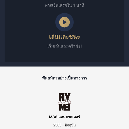
ฝากเงินเสร็จใน 1 นาที
เล่นและชนะ
เริ่มเล่นและคว้าชัย!
พันธมิตรอย่างเป็นทางการ
M88 แอมบาสเดอร์
2565 - ปัจจุบัน