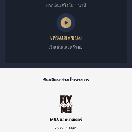
ฝากเงินเสร็จใน 1 นาที
เล่นและชนะ
เริ่มเล่นและคว้าชัย!
พันธมิตรอย่างเป็นทางการ
M88 แอมบาสเดอร์
2565 - ปัจจุบัน