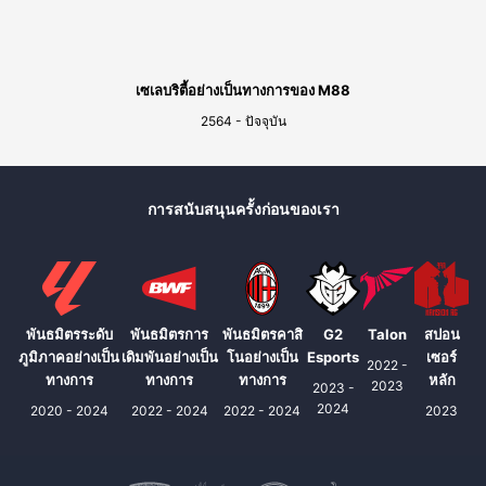
เซเลบริตี้อย่างเป็นทางการของ M88
2564 - ปัจจุบัน
การสนับสนุนครั้งก่อนของเรา
พันธมิตรระดับ
พันธมิตรการ
พันธมิตรคาสิ
G2
Talon
สปอน
ภูมิภาคอย่างเป็น
เดิมพันอย่างเป็น
โนอย่างเป็น
Esports
เซอร์
2022 -
ทางการ
ทางการ
ทางการ
หลัก
2023
2023 -
2024
2020 - 2024
2022 - 2024
2022 - 2024
2023