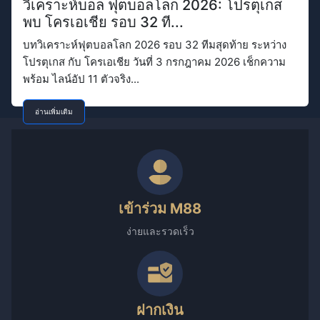
วิเคราะห์บอล ฟุตบอลโลก 2026: โปรตุเกส
พบ โครเอเชีย รอบ 32 ที...
บทวิเคราะห์ฟุตบอลโลก 2026 รอบ 32 ทีมสุดท้าย ระหว่าง
โปรตุเกส กับ โครเอเชีย วันที่ 3 กรกฎาคม 2026 เช็กความ
พร้อม ไลน์อัป 11 ตัวจริง...
อ่านเพิ่มเติม
เข้าร่วม M88
ง่ายและรวดเร็ว
ฝากเงิน