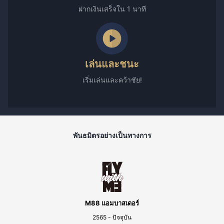
ฝากเงินเสร็จใน 1 นาที
เล่นและชนะ
เริ่มเล่นและคว้าชัย!
พันธมิตรอย่างเป็นทางการ
M88 แอมบาสเดอร์
2565 - ปัจจุบัน