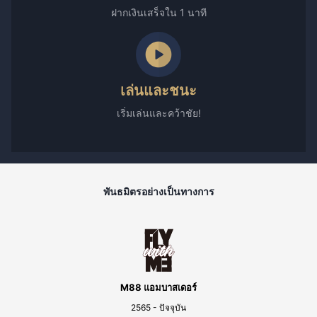
ฝากเงินเสร็จใน 1 นาที
เล่นและชนะ
เริ่มเล่นและคว้าชัย!
พันธมิตรอย่างเป็นทางการ
M88 แอมบาสเดอร์
2565 - ปัจจุบัน