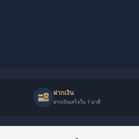
ฝากเงิน
ฝากเงินเสร็จใน 1 นาที