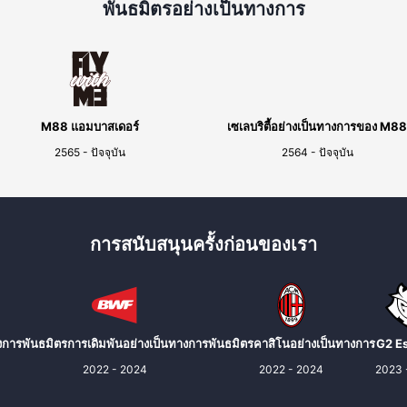
พันธมิตรอย่างเป็นทางการ
M88 แอมบาสเดอร์
เซเลบริตี้อย่างเป็นทางการของ M88
2565 - ปัจจุบัน
2564 - ปัจจุบัน
การสนับสนุนครั้งก่อนของเรา
งการ
พันธมิตรการเดิมพันอย่างเป็นทางการ
พันธมิตรคาสิโนอย่างเป็นทางการ
G2 E
2022 - 2024
2022 - 2024
2023 