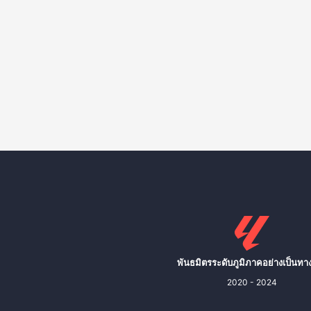
พันธมิตรระดับภูมิภาคอย่างเป็นทา
2020 - 2024