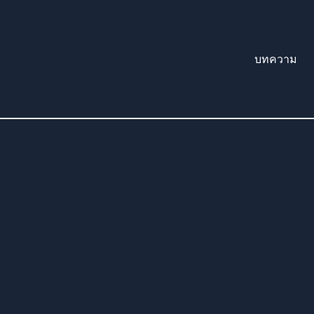
บทความ