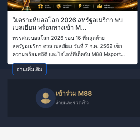
วิเคราะห์บอลโลก 2026 สหรัฐอเมริกา พบ
เบลเยียม พร้อมทางเข้า M...
ทรรศนะบอลโลก 2026 รอบ 16 ทีมสุดท้าย
สหรัฐอเมริกา ดวล เบลเยียม วันที่ 7 ก.ค. 2569 เช็ก
ความพร้อมสถิติ และไฮไลท์ทีเด็ดกับ M88 Msport...
อ่านเพิ่มเติม
เข้าร่วม M88
ง่ายและรวดเร็ว