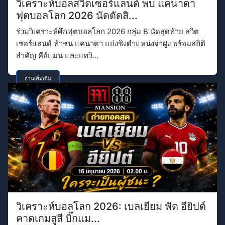
วิเคราะห์บอลสวิตเซอร์แลนด์ พบ แคนาดา
ฟุตบอลโลก 2026 นัดตัดสิ...
ร่วมวิเคราะห์ศึกฟุตบอลโลก 2026 กลุ่ม B นัดสุดท้าย สวิต
เซอร์แลนด์ ท้าชน แคนาดา แย่งชิงตำแหน่งจ่าฝูง พร้อมสถิติ
สำคัญ คีย์แมน และบทวิ...
อ่านเพิ่มเติม
วิเคราะห์บอลโลก 2026: เบลเยียม ฟัด อียิปต์
คาดเกมสูสี บิ๊กแม...