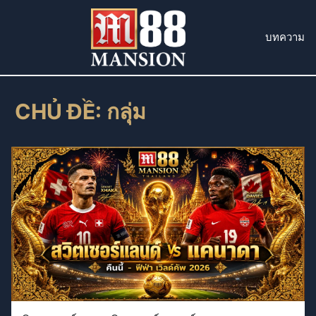
บทความ
CHỦ ĐỀ: กลุ่ม