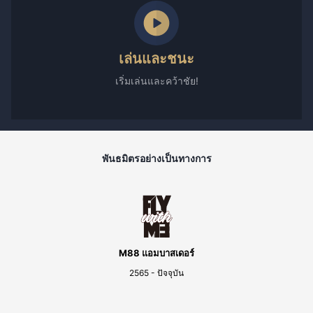
เล่นและชนะ
เริ่มเล่นและคว้าชัย!
พันธมิตรอย่างเป็นทางการ
M88 แอมบาสเดอร์
2565 - ปัจจุบัน