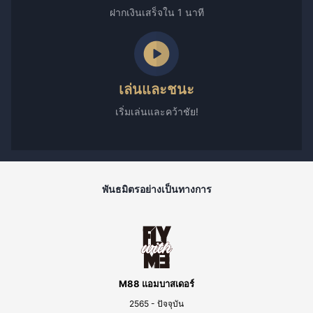
ฝากเงินเสร็จใน 1 นาที
เล่นและชนะ
เริ่มเล่นและคว้าชัย!
พันธมิตรอย่างเป็นทางการ
M88 แอมบาสเดอร์
2565 - ปัจจุบัน