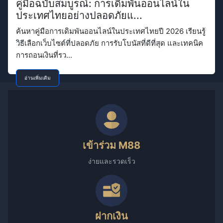
คู่มือฉบับสมบูรณ์: การเดิมพันออนไลน์ใน
ประเทศไทยอย่างปลอดภัยแ...
ค้นหาคู่มือการเดิมพันออนไลน์ในประเทศไทยปี 2026 เรียนรู้
วิธีเลือกเว็บไซต์ที่ปลอดภัย การรับโบนัสที่ดีที่สุด และเทคนิค
การถอนเงินที่รว...
อ่านเพิ่มเติม
เข้าร่วม M88
ง่ายและรวดเร็ว
ฝากเงิน