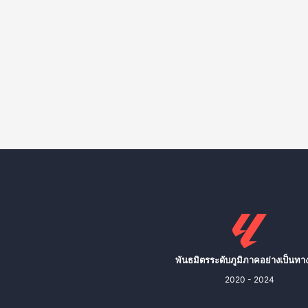
พันธมิตรระดับภูมิภาคอย่างเป็นทา
2020 - 2024