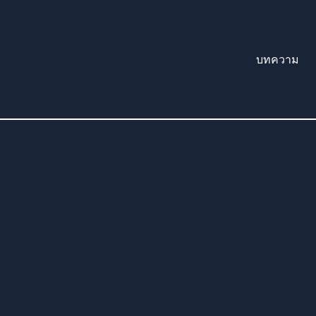
บทความ